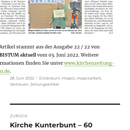
Artikel stammt aus der Ausgabe 22 / 22 von
BISTUM aktuell
vom 03. Juni 2022. Weitere
rmationen finden Sie unter
www.kirchenzeitung-
n.de
.
Veröffentlicht
Schlagwörter
28. Juni 2022
Erzibistum
,
Hospiz
,
Hospizarbeit
,
am
Vertrauen
,
Zeitungsartikel
Beitragsnavigation
ZURÜCK
Kirche Kunterbunt – 60
Vorheriger