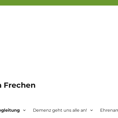
in Frechen
egleitung
Demenz geht uns alle an!
Ehrenam