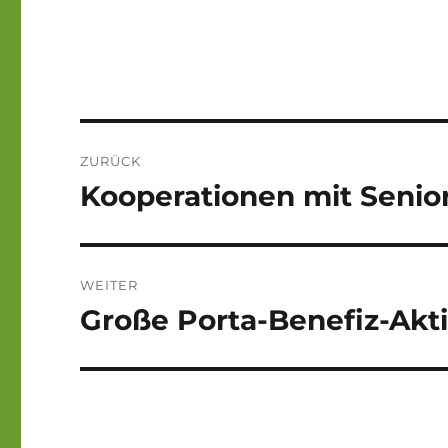
am
Beitragsnavigation
ZURÜCK
Kooperationen mit Seni
Vorheriger
Beitrag:
WEITER
Große Porta-Benefiz-Akt
Nächster
Beitrag: