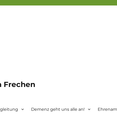
in Frechen
gleitung
Demenz geht uns alle an!
Ehrenamt