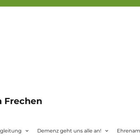
in Frechen
gleitung
Demenz geht uns alle an!
Ehrenamt