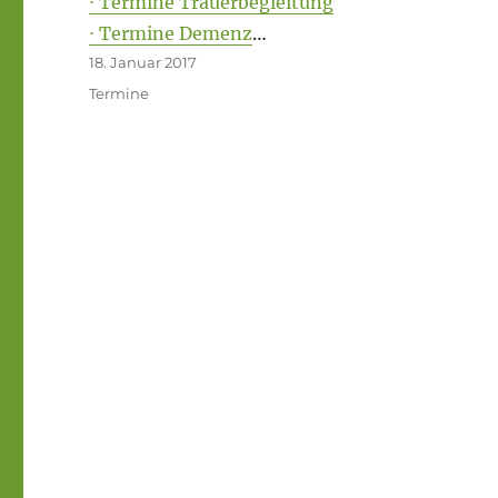
⋅ Termine Trauerbegleitung
⋅ Termine Demenz
…
Veröffentlicht
18. Januar 2017
am
Schlagwörter
Termine