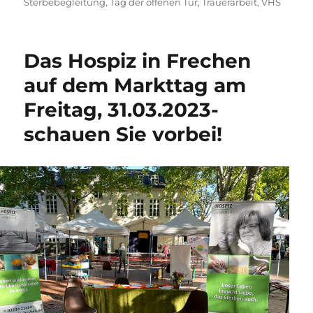
am
Sterbebegleitung
,
Tag der offenen Tür
,
Trauerarbeit
,
VHS
Das Hospiz in Frechen
auf dem Markttag am
Freitag, 31.03.2023-
schauen Sie vorbei!