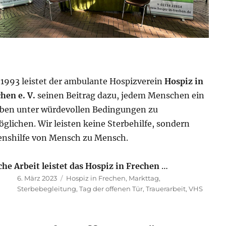
 1993 leistet der ambulante Hospizverein
Hospiz in
hen e. V.
seinen Beitrag dazu, jedem Menschen ein
rben unter würdevollen Bedingungen zu
glichen. Wir leisten keine Sterbehilfe, sondern
enshilfe von Mensch zu Mensch.
he Arbeit leistet das Hospiz in Frechen
…
Veröffentlicht
Schlagwörter
6. März 2023
Hospiz in Frechen
,
Markttag
,
am
Sterbebegleitung
,
Tag der offenen Tür
,
Trauerarbeit
,
VHS