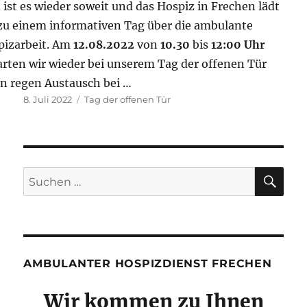
 ist es wieder soweit und das Hospiz in Frechen lädt
zu einem informativen Tag über die ambulante
pizarbeit. Am
12.08.2022
von
10.30
bis
12:00 Uhr
rten wir wieder bei unserem Tag der offenen Tür
n regen Austausch bei …
Veröffentlicht
Schlagwörter
8. Juli 2022
Tag der offenen Tür
am
SU
Suchen
nach:
AMBULANTER HOSPIZDIENST FRECHEN
Wir kommen zu Ihnen