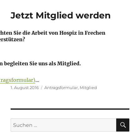
Jetzt Mitglied werden
ten Sie die Arbeit von Hospiz in Frechen
erstützen?
 begleiten Sie uns als Mitglied.
tragsformular)
…
Veröffentlicht
Schlagwörter
1. August 2016
Antragsformular
,
Mitglied
am
SU
Suchen
nach: