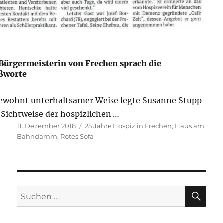
Bürgermeisterin von Frechen sprach die
ßworte
ewohnt unterhaltsamer Weise legte Susanne Stupp
 Sichtweise der hospizlichen …
Veröffentlicht
Schlagwörter
11. Dezember 2018
25 Jahre Hospiz in Frechen
,
Haus am
am
Bahndamm
,
Rotes Sofa
SU
Suchen
nach: