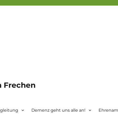
in Frechen
gleitung
Demenz geht uns alle an!
Ehrenamt