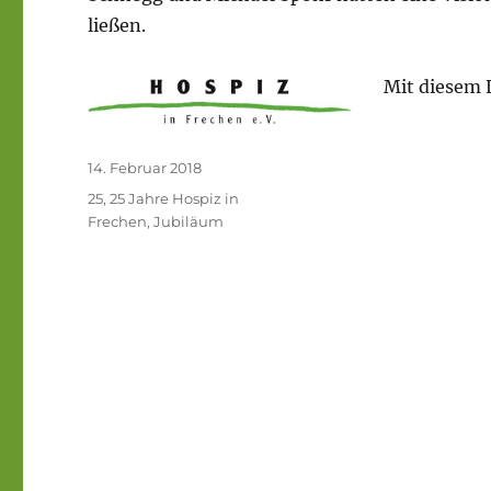
ließen.
Mit diesem 
Veröffentlicht
14. Februar 2018
am
Schlagwörter
25
,
25 Jahre Hospiz in
Frechen
,
Jubiläum