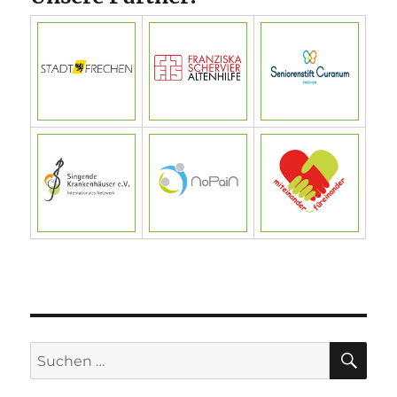
SU
Suchen
nach: