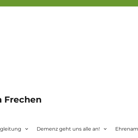
in Frechen
gleitung
Demenz geht uns alle an!
Ehrenamt