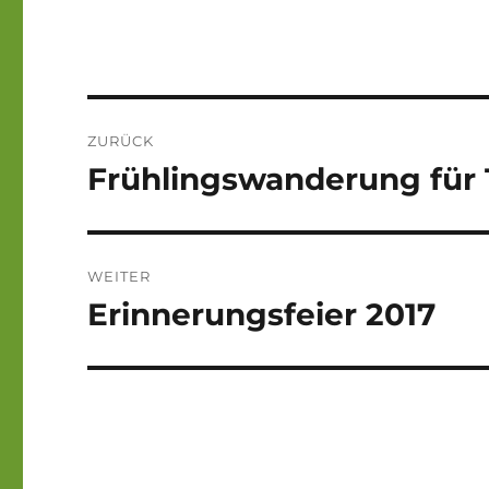
Beitragsnavigation
ZURÜCK
Frühlingswanderung für
Vorheriger
Beitrag:
WEITER
Erinnerungsfeier 2017
Nächster
Beitrag: