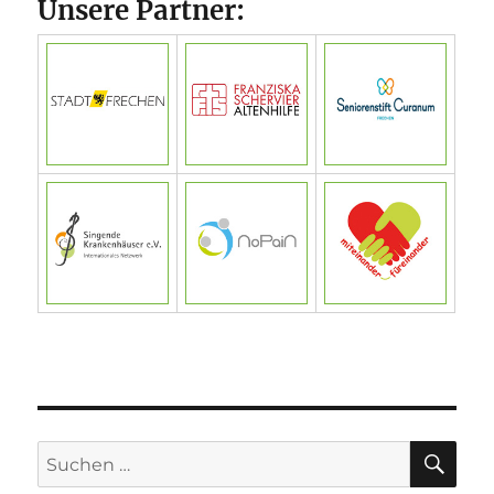
Unsere Partner:
SU
Suchen
nach: