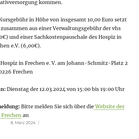
liativversorgung kommen.
Kursgebühr in Höhe von insgesamt 10,00 Euro setzt
h zusammen aus einer Verwaltungsgebühr der vhs
0€) und einer Sachkostenpauschale des Hospiz in
hen e.V. (6,00€).
:
Hospiz in Frechen e. V. am Johann-Schmitz-Platz 2
50226 Frechen
n:
Dienstag der 12.03.2024 von 15:00 bis 19:00 Uhr
eldung:
Bitte melden Sie sich über die
Website der
 Frechen
an
Veröffentlicht
8. März 2024
am