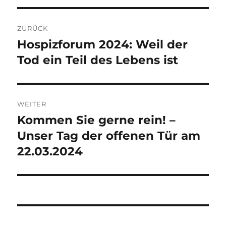
Beitragsnavigation
ZURÜCK
Hospizforum 2024: Weil der
Vorheriger
Beitrag:
Tod ein Teil des Lebens ist
WEITER
Kommen Sie gerne rein! –
Nächster
Beitrag:
Unser Tag der offenen Tür am
22.03.2024