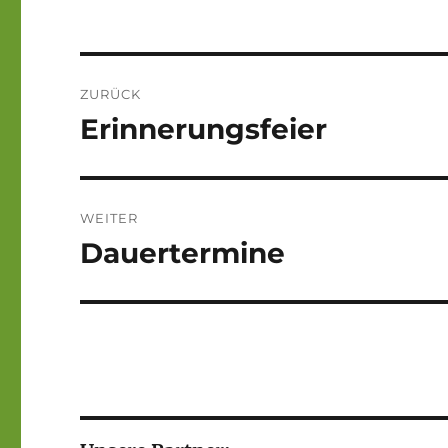
Beitragsnavigation
ZURÜCK
Erinnerungsfeier
Vorheriger
Beitrag:
WEITER
Dauertermine
Nächster
Beitrag: