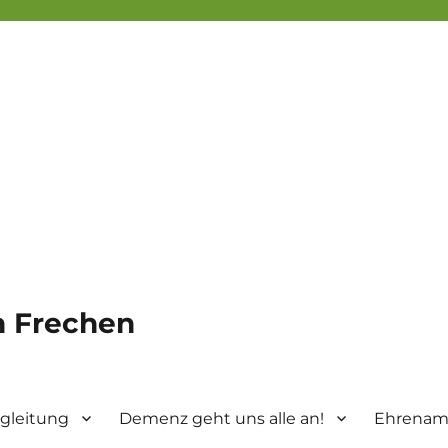
in Frechen
gleitung
Demenz geht uns alle an!
Ehrenamt