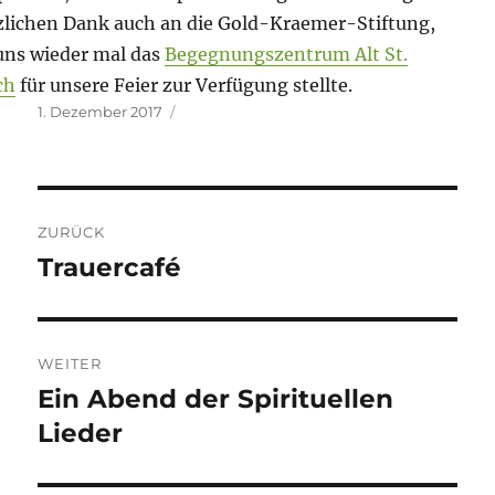
lichen Dank auch an die Gold-Kraemer-Stiftung,
uns wieder mal das
Begegnungszentrum Alt St.
ch
für unsere Feier zur Verfügung stellte.
Veröffentlicht
1. Dezember 2017
am
Beitragsnavigation
ZURÜCK
Trauercafé
Vorheriger
Beitrag:
WEITER
Ein Abend der Spirituellen
Nächster
Beitrag:
Lieder