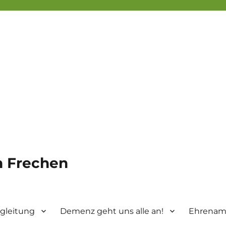
in Frechen
gleitung
Demenz geht uns alle an!
Ehrenamt