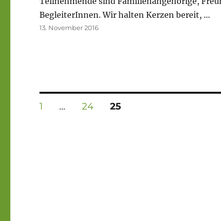
Teilnehmende sind Familienangehörige, Freu
BegleiterInnen. Wir halten Kerzen bereit, …
Veröffentlicht
13. November 2016
am
Seitennummerierung
SEITE
SEITE
SEITE
1
…
24
25
der
Beiträge