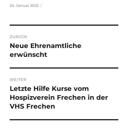
Veröffentlicht
24. Januar 2022
am
Beitragsnavigation
ZURÜCK
Neue Ehrenamtliche
Vorheriger
Beitrag:
erwünscht
WEITER
Letzte Hilfe Kurse vom
Nächster
Beitrag:
Hospizverein Frechen in der
VHS Frechen