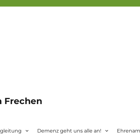
in Frechen
gleitung
Demenz geht uns alle an!
Ehrenamt